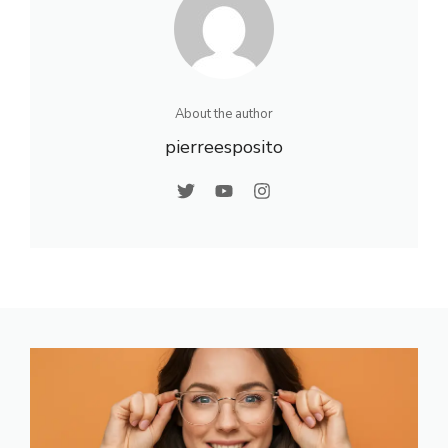
amoure
soi
ux de
l’eau
About the author
pierreesposito