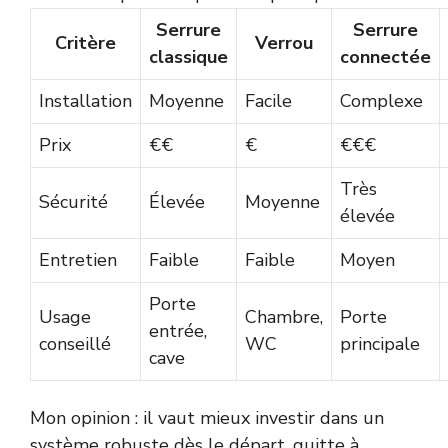
Serrure
Serrure
Critère
Verrou
classique
connectée
Installation
Moyenne
Facile
Complexe
Prix
€€
€
€€€
Très
Sécurité
Élevée
Moyenne
élevée
Entretien
Faible
Faible
Moyen
Porte
Usage
Chambre,
Porte
entrée,
conseillé
WC
principale
cave
Mon opinion : il vaut mieux investir dans un
système robuste dès le départ, quitte à