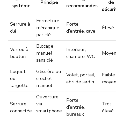
Principe
de
système
recommandés
sécuri
Fermeture
Serrure à
Porte
mécanique
Élevé
clé
d’entrée, cave
par clé
Blocage
Verrou à
Intérieur,
manuel
Moye
bouton
chambre, WC
sans clé
Loquet
Glissière ou
Volet, portail,
Faible
ou
crochet
abri de jardin
moye
targette
manuel
Ouverture
Porte
Serrure
via
Très
d’entrée,
connectée
smartphone
élevé
bureaux