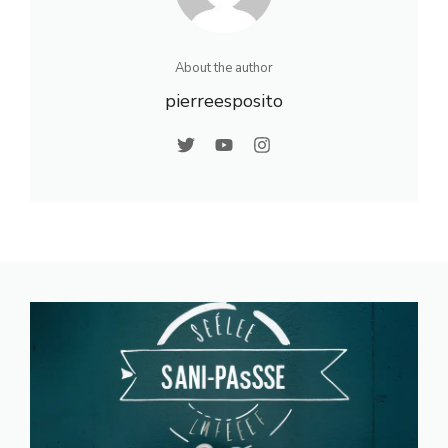
ux de
l’eau
About the author
pierreesposito