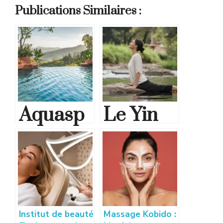
Publications Similaires :
Aquasp
Le Yin
ot
Yoga :
Carvin :
une
Une
pratique
piscine
idéale
Institut de beauté
Massage Kobido :