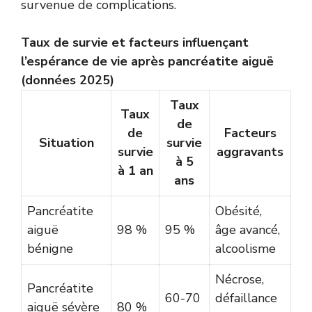
survenue de complications.
Taux de survie et facteurs influençant
l’espérance de vie après pancréatite aiguë
(données 2025)
Taux
Taux
de
de
Facteurs
Situation
survie
survie
aggravants
à 5
à 1 an
ans
Pancréatite
Obésité,
aiguë
98 %
95 %
âge avancé,
bénigne
alcoolisme
Nécrose,
Pancréatite
60-70
défaillance
aiguë sévère
80 %