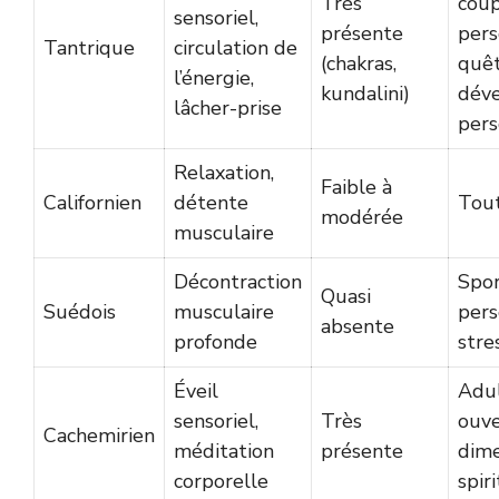
Très
coup
sensoriel,
présente
pers
Tantrique
circulation de
(chakras,
quê
l’énergie,
kundalini)
dév
lâcher-prise
pers
Relaxation,
Faible à
Californien
détente
Tout
modérée
musculaire
Décontraction
Spor
Quasi
Suédois
musculaire
per
absente
profonde
stre
Éveil
Adu
sensoriel,
Très
ouve
Cachemirien
méditation
présente
dime
corporelle
spir