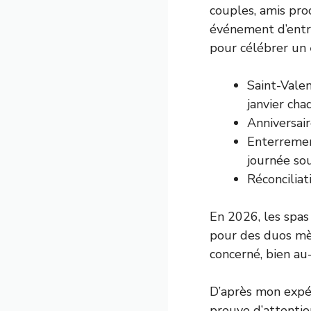
couples, amis pro
événement d’entrep
pour célébrer un
Saint-Valen
janvier cha
Anniversair
Enterremen
journée sou
Réconciliat
En 2026, les spa
pour des duos mèr
concerné, bien au
D’après mon expé
preuve d’attention