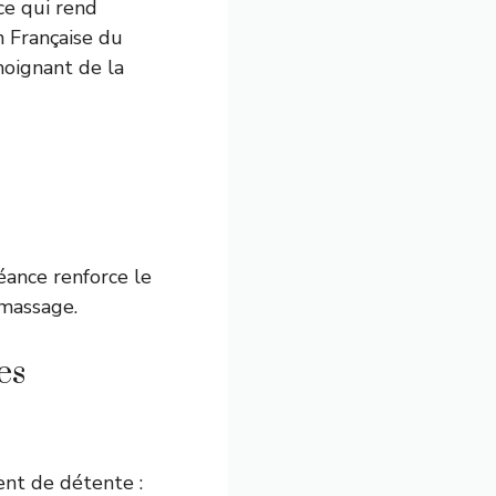
ce qui rend
 Française du
moignant de la
éance renforce le
 massage.
es
nt de détente :