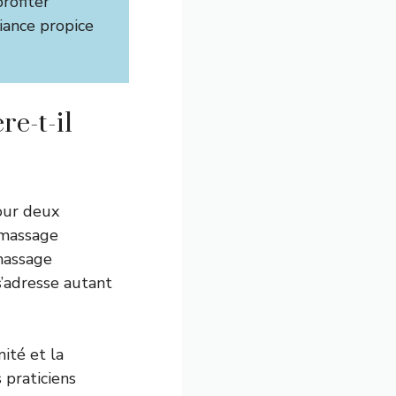
rofiter
iance propice
re-t-il
our deux
 massage
 massage
s’adresse autant
ité et la
 praticiens