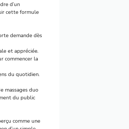
adre d’un
sir cette formule
 forte demande dès
ale et appréciée.
our commencer la
ens du quotidien.
 de massages duo
ement du public
t perçu comme une
 non d’un simple