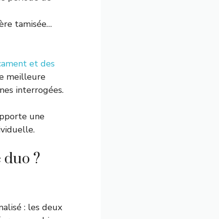
ière tamisée…
cament et des
e meilleure
nes interrogées.
apporte une
viduelle.
 duo ?
lisé : les deux