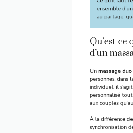
Ce qu’il faut r
ensemble d’u
au partage, qu
Qu’est-ce q
d’un massa
Un
massage duo
personnes, dans l
individuel, il s’a
personnalisé tout
aux couples qu’a
À la différence d
synchronisation d