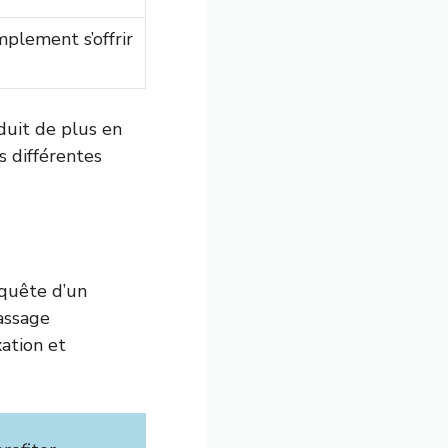
plement s’offrir
uit de plus en
s différentes
 quête d’un
assage
ation et