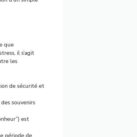
ue que
ess, il s’agit
tre les
ion de sécurité et
 des souvenirs
onheur”) est
ne période de