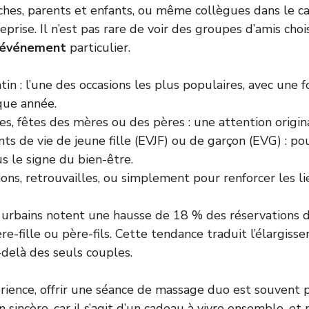
ches, parents et enfants, ou même collègues dans le c
rise. Il n’est pas rare de voir des groupes d’amis choi
événement
particulier.
tin : l’une des occasions les plus populaires, avec une
que année.
es, fêtes des mères ou des pères : une attention origin
ts de vie de jeune fille (EVJF) ou de garçon (EVG) : p
s le signe du bien-être.
ions, retrouvailles, ou simplement pour renforcer les li
s urbains notent une hausse de 18 % des réservations
e-fille ou père-fils. Cette tendance traduit l’élargiss
-delà des seuls couples.
rience, offrir une séance de massage duo est souven
 sincère, car il s’agit d’un cadeau à vivre ensemble, et