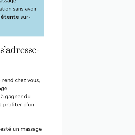
massage
ation sans avoir
détente
sur-
s’adresse-
 rend chez vous,
age
t à gagner du
 profiter d’un
 testé un massage