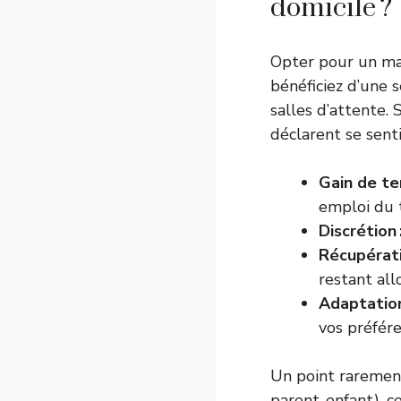
domicile ?
Opter pour un mas
bénéficiez d’une 
salles d’attente.
déclarent se sent
Gain de te
emploi du 
Discrétion 
Récupérati
restant al
Adaptation
vos préfére
Un point rarement
parent-enfant), ce