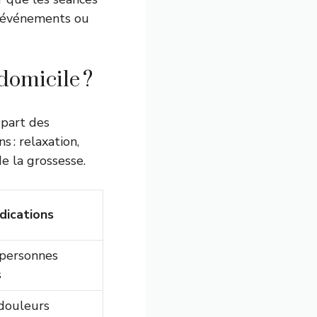
 événements ou
domicile ?
upart des
s : relaxation,
e la grossesse.
ndications
 personnes
s
 douleurs