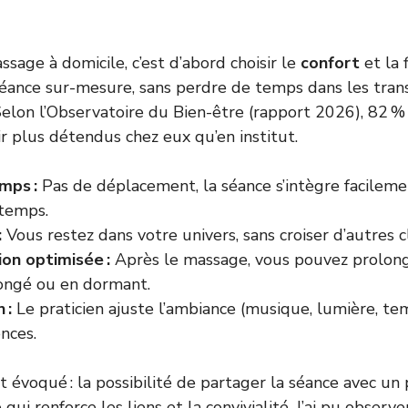
sage à domicile, c’est d’abord choisir le
confort
et la f
séance sur-mesure, sans perdre de temps dans les tran
 Selon l’Observatoire du Bien-être (rapport 2026), 82 % 
ir plus détendus chez eux qu’en institut.
mps :
Pas de déplacement, la séance s’intègre facileme
temps.
:
Vous restez dans votre univers, sans croiser d’autres cl
on optimisée :
Après le massage, vous pouvez prolong
longé ou en dormant.
 :
Le praticien ajuste l’ambiance (musique, lumière, t
nces.
 évoqué : la possibilité de partager la séance avec un 
 qui renforce les liens et la convivialité. J’ai pu observ