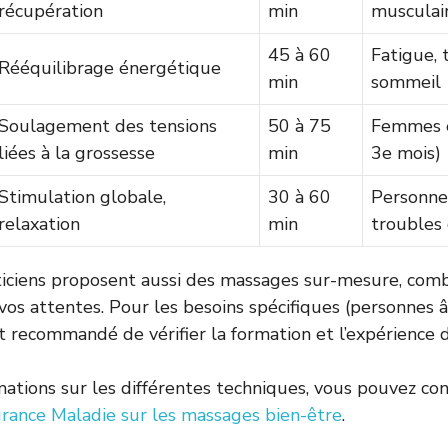
récupération
min
musculai
45 à 60
Fatigue, 
Rééquilibrage énergétique
min
sommeil
Soulagement des tensions
50 à 75
Femmes e
liées à la grossesse
min
3e mois)
Stimulation globale,
30 à 60
Personnes
relaxation
min
troubles 
iciens proposent aussi des massages sur-mesure, comb
vos attentes. Pour les besoins spécifiques (personnes 
st recommandé de vérifier la formation et l’expérience d
mations sur les différentes techniques, vous pouvez con
rance Maladie sur les massages bien-être
.