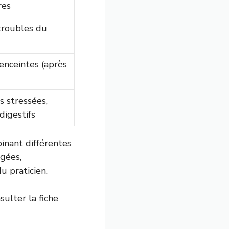
res
troubles du
nceintes (après
 stressées,
digestifs
inant différentes
âgées,
u praticien.
sulter la fiche