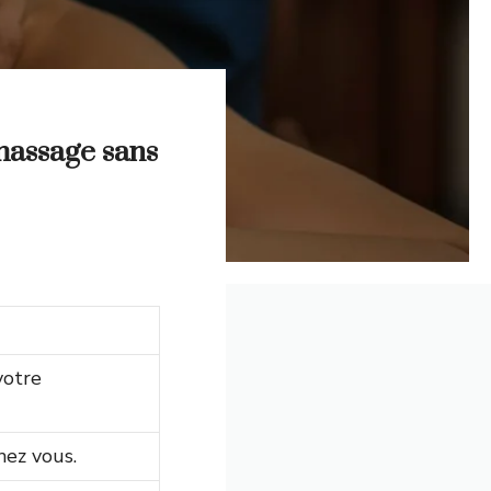
massage sans
votre
hez vous.