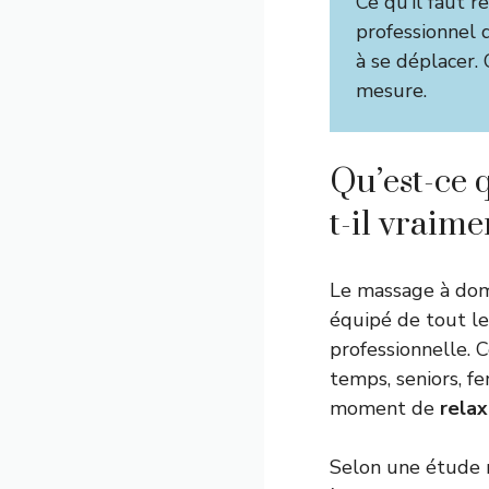
Ce qu’il faut r
professionnel d
à se déplacer.
mesure.
Qu’est-ce q
t-il vraime
Le massage à domi
équipé de tout le
professionnelle. C
temps, seniors, f
moment de
relax
Selon une étude 