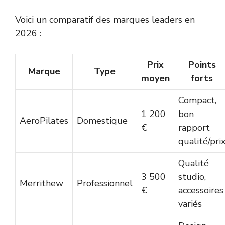
Voici un comparatif des marques leaders en
2026 :
Prix
Points
Marque
Type
moyen
forts
Compact,
1 200
bon
AeroPilates
Domestique
€
rapport
qualité/pri
Qualité
3 500
studio,
Merrithew
Professionnel
€
accessoires
variés