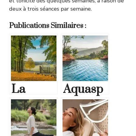
et tonicité dès quelques semaines, à raison de
deux à trois séances par semaine.
Publications Similaires :
La
Aquasp
puissan
ot
ce de la
Carvin :
médecin
Une