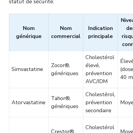
statut de sécurité.
Nive
Nom
Nom
Indication
de
générique
commercial
principale
risq
con
Cholestérol
Élev
Zocor®,
élevé,
Simvastatine
(dose
génériques
prévention
40 m
AVC/IDM
Cholestérol,
Tahor®,
Atorvastatine
prévention
Moy
génériques
secondaire
Cholestérol
Crestor®,
Moy