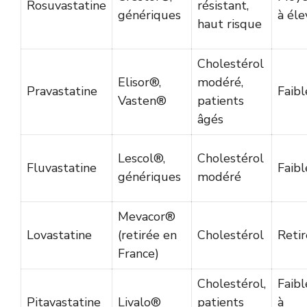
Rosuvastatine
résistant,
génériques
à éle
haut risque
Cholestérol
Elisor®,
modéré,
Pravastatine
Faibl
Vasten®
patients
âgés
Lescol®,
Cholestérol
Fluvastatine
Faibl
génériques
modéré
Mevacor®
Lovastatine
(retirée en
Cholestérol
Reti
France)
Cholestérol,
Faibl
Pitavastatine
Livalo®
patients
à