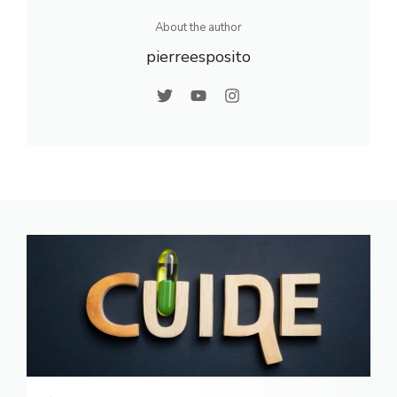
l’eau
About the author
pierreesposito