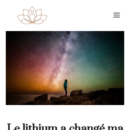
Aller
au
M
contenu
Le lithium a changé ma