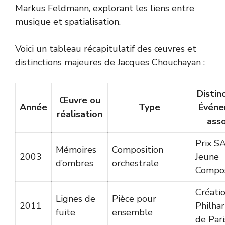
Markus Feldmann, explorant les liens entre
musique et spatialisation.
Voici un tableau récapitulatif des œuvres et
distinctions majeures de Jacques Chouchayan :
Distinc
Œuvre ou
Année
Type
Évén
réalisation
asso
Prix 
Mémoires
Composition
2003
Jeune
d’ombres
orchestrale
Compos
Créatio
Lignes de
Pièce pour
2011
Philha
fuite
ensemble
de Pari