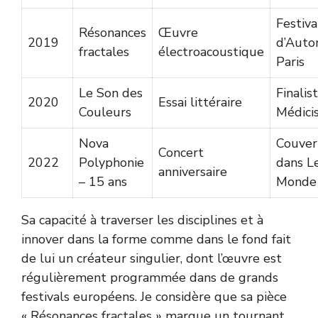
Festiva
Résonances
Œuvre
2019
d’Auto
fractales
électroacoustique
Paris
Le Son des
Finalis
2020
Essai littéraire
Couleurs
Médicis
Nova
Couver
Concert
2022
Polyphonie
dans L
anniversaire
– 15 ans
Monde
Sa capacité à traverser les disciplines et à
innover dans la forme comme dans le fond fait
de lui un créateur singulier, dont l’œuvre est
régulièrement programmée dans de grands
festivals européens. Je considère que sa pièce
« Résonances fractales » marque un tournant