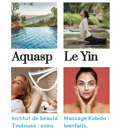
Aquasp
Le Yin
ot
Yoga :
Carvin :
une
Une
pratique
piscine
idéale
Institut de beauté
Massage Kobido :
de rêve
pour se
Toulouse : soins
bienfaits,
esthétiques et
techniques et