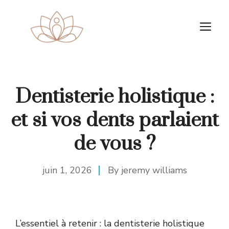
Aller
au
M
contenu
Dentisterie holistique :
et si vos dents parlaient
de vous ?
juin 1, 2026
By
jeremy williams
L’essentiel à retenir : la dentisterie holistique