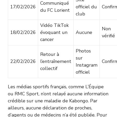
Communiqué
17/02/2026
officiel du
Confir
du FC Lorient
club
Vidéo TikTok
Non
18/02/2026
évoquant un
Aucune
vérifié
cancer
Photos
Retour à
sur
22/02/2026
l’entraînement
Confir
Instagram
collectif
officiel
Les médias sportifs français, comme L’Équipe
ou RMC Sport, n’ont relayé aucune information
crédible sur une maladie de Kabongo. Par
ailleurs, aucune déclaration de proches,
d’agents ou de médecins n’a été publiée. Pour