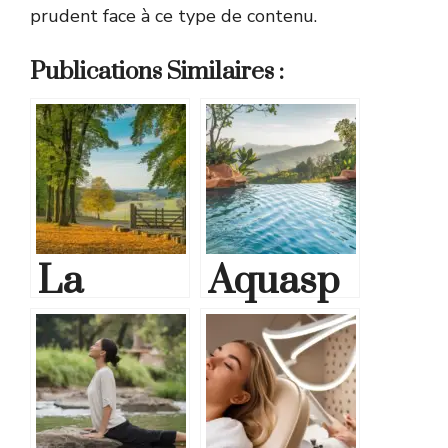
prudent face à ce type de contenu.
Publications Similaires :
La
Aquasp
puissan
ot
ce de la
Carvin :
médecin
Une