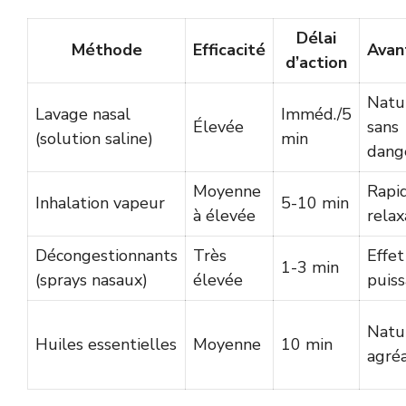
Délai
Méthode
Efficacité
Avan
d’action
Natur
Lavage nasal
Imméd./5
Élevée
sans
(solution saline)
min
dang
Moyenne
Rapid
Inhalation vapeur
5-10 min
à élevée
relax
Décongestionnants
Très
Effet
1-3 min
(sprays nasaux)
élevée
puis
Natur
Huiles essentielles
Moyenne
10 min
agré