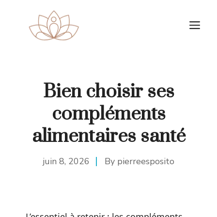
Aller
au
M
contenu
Bien choisir ses
compléments
alimentaires santé
juin 8, 2026
By
pierreesposito
L’essentiel à retenir : les compléments