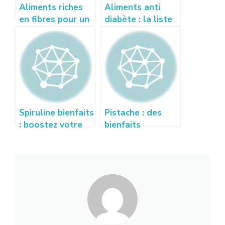
Aliments riches
Aliments anti
en fibres pour un
diabète : la liste
transit intestinal
pour maîtriser sa
sain
glycémie
Spiruline bienfaits
Pistache : des
: boostez votre
bienfaits
vitalité
insoupçonnés
naturellement
pour la santé