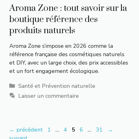
Aroma Zone : tout savoir sur la
boutique référence des
produits naturels
Aroma Zone s’impose en 2026 comme la
référence française des cosmétiques naturels
et DIY, avec un large choix, des prix accessibles
et un fort engagement écologique.
Catégories
Santé et Prévention naturelle
Laisser un commentaire
Page
Page
Page
Page
Page
←
précédent
1
…
4
5
6
…
31
→
suivant